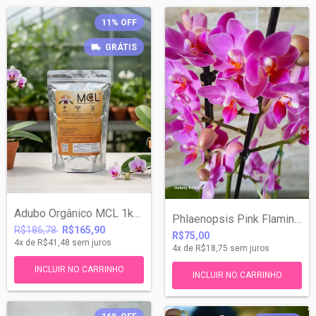
11
%
OFF
GRÁTIS
Adubo Orgânico MCL 1kg FRETE GRÁTIS PAC
Phlaenopsis Pink Flamingo
R$186,78
R$165,90
R$75,00
4
x de
R$41,48
sem juros
4
x de
R$18,75
sem juros