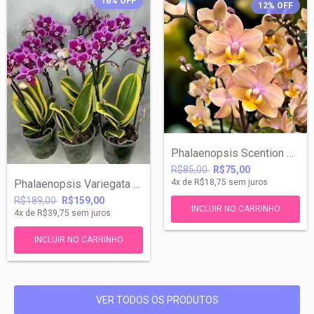
16
%
OFF
12
%
OFF
Phalaenopsis Scention Perfumada NOVIDADE
R$85,00
R$75,00
Phalaenopsis Variegata ASULTA Hornglin V...
4
x de
R$18,75
sem juros
R$189,00
R$159,00
4
x de
R$39,75
sem juros
VER TODOS OS PRODUTOS